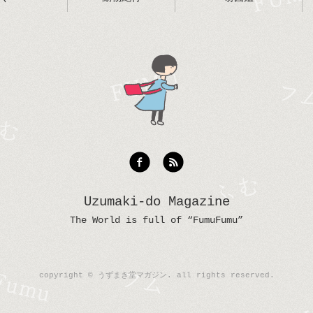
Uzumaki-do Magazine
The World is full of “FumuFumu”
copyright © うずまき堂マガジン. all rights reserved.