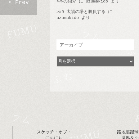
本の紹介
に
uzumakido
より
< Prev
#9 太陽の塔と勝負する
に
uzumakido
より
アーカイブ
スケッチ・オブ・
路地裏蹴球
にちにち
世界をゆ