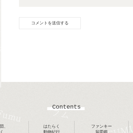
Contents
団、
はたらく
ファンキー
く
動物紀行
翁図鑑