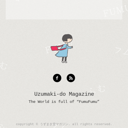
Uzumaki-do Magazine
The World is full of “FumuFumu”
copyright © うずまき堂マガジン. all rights reserved.