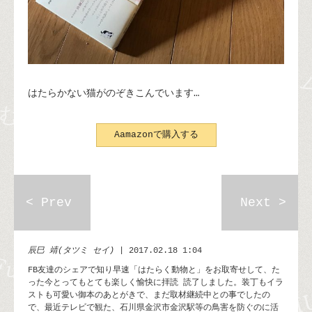
はたらかない猫がのぞきこんでいます…
Aamazonで購入する
< Prev
Next >
辰巳 靖(タツミ セイ)
| 2017.02.18 1:04
FB友達のシェアで知り早速「はたらく動物と」をお取寄せして、た
った今とってもとても楽しく愉快に拝読 読了しました。装丁もイラ
ストも可愛い御本のあとがきで、まだ取材継続中との事でしたの
で、最近テレビで観た、石川県金沢市金沢駅等の鳥害を防ぐのに活