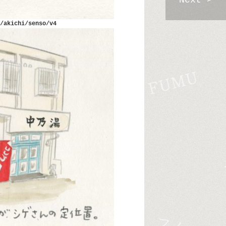
Next >
/akichi/senso/v4