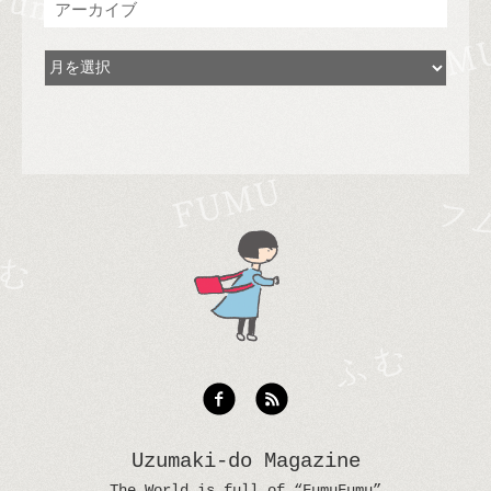
アーカイブ
Uzumaki-do Magazine
The World is full of “FumuFumu”