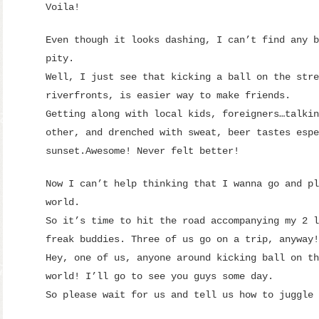
Voila!
Even though it looks dashing, I can’t find any b
pity.
Well, I just see that kicking a ball on the stre
riverfronts, is easier way to make friends.
Getting along with local kids, foreigners…talkin
other, and drenched with sweat, beer tastes espe
sunset.Awesome! Never felt better!
Now I can’t help thinking that I wanna go and pl
world.
So it’s time to hit the road accompanying my 2 l
freak buddies. Three of us go on a trip, anyway!
Hey, one of us, anyone around kicking ball on th
world! I’ll go to see you guys some day.
So please wait for us and tell us how to juggle 