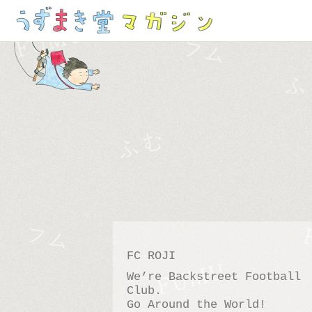
FC ROJI
We’re Backstreet Football
Club.
Go Around the World!