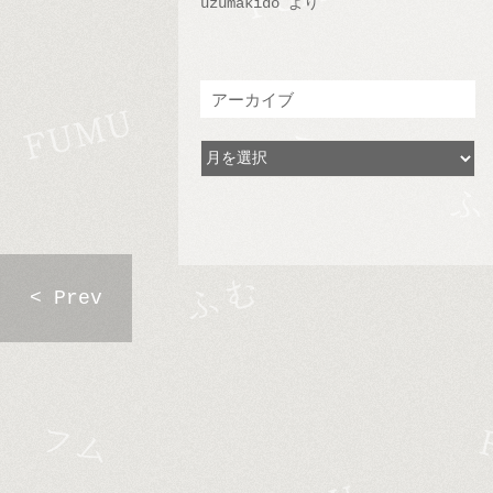
uzumakido
より
アーカイブ
< Prev