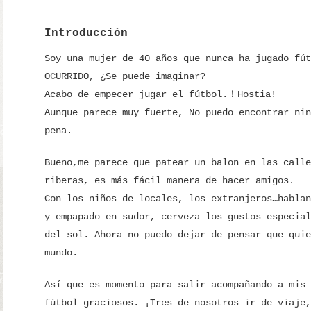
Introducción
Soy una mujer de 40 años que nunca ha jugado fút
OCURRIDO, ¿Se puede imaginar?
Acabo de empecer jugar el fútbol.！Hostia!
Aunque parece muy fuerte, No puedo encontrar nin
pena.
Bueno,me parece que patear un balon en las calle
riberas, es más fácil manera de hacer amigos.
Con los niños de locales, los extranjeros…hablan
y empapado en sudor, cerveza los gustos especial
del sol. Ahora no puedo dejar de pensar que quie
mundo.
Así que es momento para salir acompañando a mis 
fútbol graciosos. ¡Tres de nosotros ir de viaje,