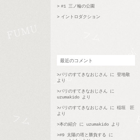
#1 三ノ輪の公園
イントロダクション
最近のコメント
パリのすてきなおじさん
に
登地敬
より
パリのすてきなおじさん
に
uzumakido
より
パリのすてきなおじさん
に
稲垣 匠
より
本の紹介
に
uzumakido
より
#9 太陽の塔と勝負する
に