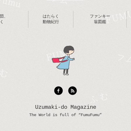
団、
はたらく
ファンキー
く
動物紀行
翁図鑑
Uzumaki-do Magazine
The World is full of “FumuFumu”