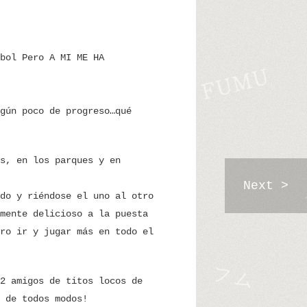
bol Pero A MI ME HA
gún poco de progreso…qué
s, en los parques y en
Next >
do y riéndose el uno al otro
mente delicioso a la puesta
ro ir y jugar más en todo el
2 amigos de titos locos de
 de todos modos!