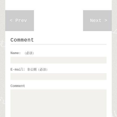
< Prev
Next >
Comment
Name:
（必須）
E-mail:
非公開（必須）
Comment