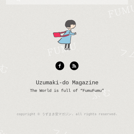
Uzumaki-do Magazine
The World is full of “FumuFumu”
copyright © うずまき堂マガジン. all rights reserved.