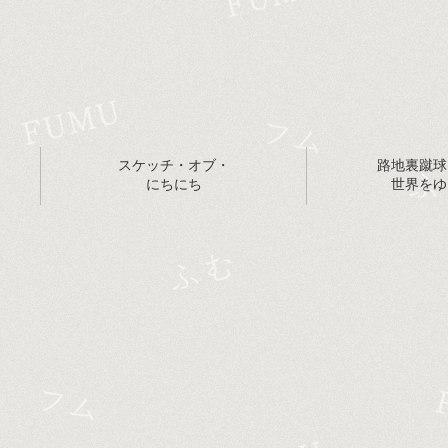
スケッチ・オブ・
路地裏蹴球
にちにち
世界をゆ