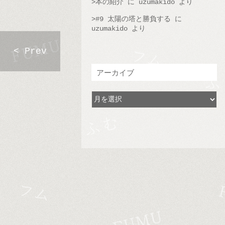
本の紹介
に
uzumakido
より
#9 太陽の塔と勝負する
に
uzumakido
より
< Prev
アーカイブ