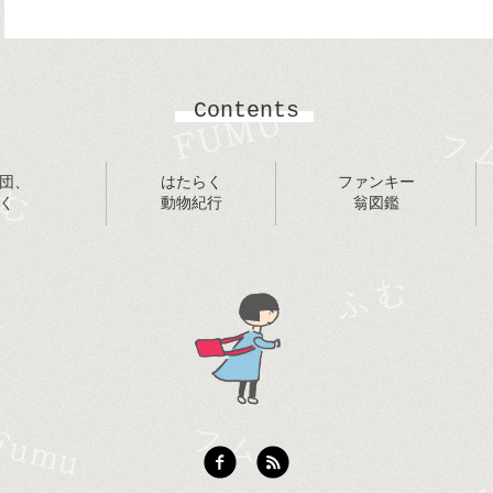
Contents
団、
はたらく
ファンキー
く
動物紀行
翁図鑑