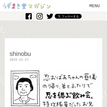
MENU
shinobu
2015-11-27