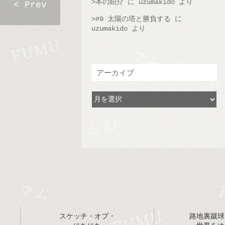
本の紹介
に
uzumakido
より
< Prev
#9 太陽の塔と勝負する
に
uzumakido
より
アーカイブ
スケッチ・オブ・
路地裏蹴球