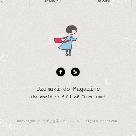
く
動物紀行
翁図鑑
Uzumaki-do Magazine
The World is full of “FumuFumu”
copyright © うずまき堂マガジン. all rights reserved.