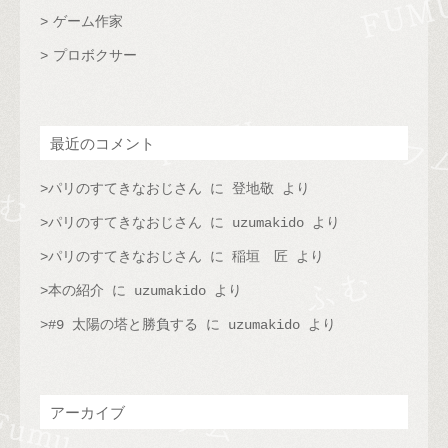
ゲーム作家
プロボクサー
最近のコメント
パリのすてきなおじさん
に
登地敬
より
パリのすてきなおじさん
に
uzumakido
より
パリのすてきなおじさん
に
稲垣 匠
より
本の紹介
に
uzumakido
より
#9 太陽の塔と勝負する
に
uzumakido
より
アーカイブ