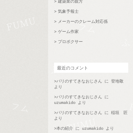
建築業の親方
気象予報士
メーカーのクレーム対応係
ゲーム作家
プロボクサー
最近のコメント
パリのすてきなおじさん
に
登地敬
より
パリのすてきなおじさん
に
uzumakido
より
パリのすてきなおじさん
に
稲垣 匠
より
本の紹介
に
uzumakido
より