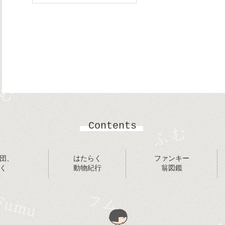
Contents
団、
はたらく
ファンキー
く
動物紀行
翁図鑑