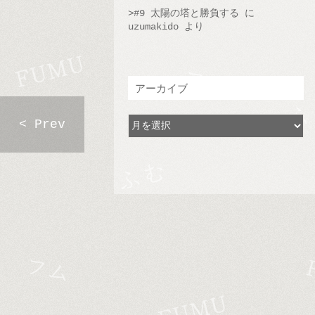
#9 太陽の塔と勝負する
に
uzumakido
より
アーカイブ
< Prev