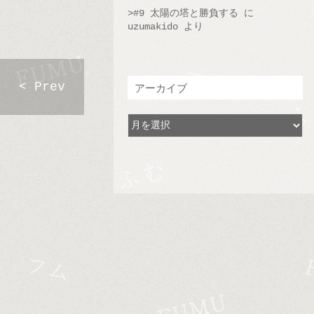
#9 太陽の塔と勝負する
に
uzumakido
より
< Prev
アーカイブ