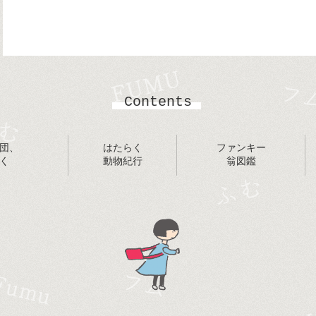
Contents
団、
はたらく
ファンキー
く
動物紀行
翁図鑑