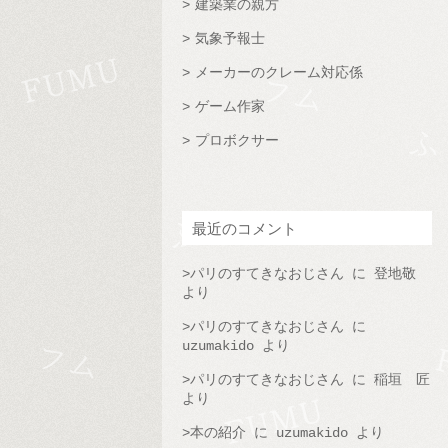
建築業の親方
気象予報士
メーカーのクレーム対応係
ゲーム作家
プロボクサー
最近のコメント
パリのすてきなおじさん
に
登地敬
より
パリのすてきなおじさん
に
uzumakido
より
パリのすてきなおじさん
に
稲垣 匠
より
本の紹介
に
uzumakido
より