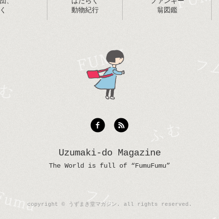
団、
はたらく
ファンキー
く
動物紀行
翁図鑑
Uzumaki-do Magazine
The World is full of “FumuFumu”
copyright © うずまき堂マガジン. all rights reserved.