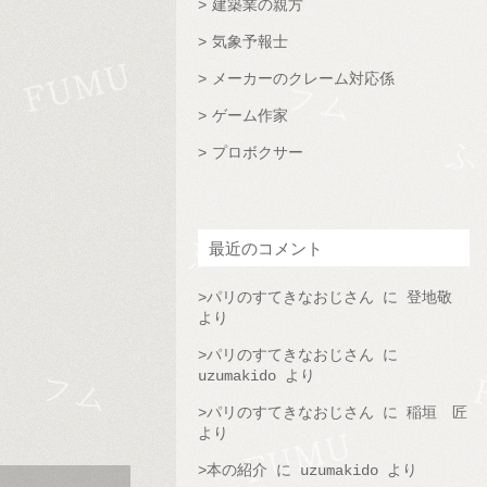
建築業の親方
気象予報士
メーカーのクレーム対応係
ゲーム作家
プロボクサー
最近のコメント
パリのすてきなおじさん
に
登地敬
より
パリのすてきなおじさん
に
uzumakido
より
パリのすてきなおじさん
に
稲垣 匠
より
本の紹介
に
uzumakido
より