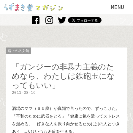
MENU
路上の名文句
「ガンジーの非暴力主義のた
めなら、わたしは鉄砲玉にな
ってもいい」
2011-08-16
酒場のママ（６５歳）が真顔で言ったので、ずっこけた。
「平和のために武器をとる」「健康に気を遣ってストレス
を溜める」「好きな人を振り向かせるために別の人とつき
あう」…人はいつも矛盾を生きる。