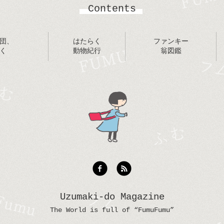
Contents
団、
はたらく
ファンキー
く
動物紀行
翁図鑑
Uzumaki-do Magazine
The World is full of “FumuFumu”