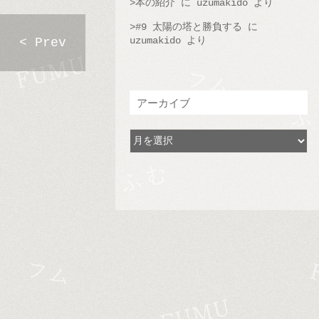
本の紹介
に
uzumakido
より
#9 太陽の塔と勝負する
に
uzumakido
より
< Prev
アーカイブ