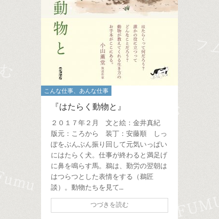
こんな仕事、あんな仕事
『はたらく動物と』
２０１７年２月 文と絵：金井真紀
版元：ころから 装丁：安藤順 しっ
ぽをぶんぶん振り回して元気いっぱい
にはたらく犬。仕事が終わると満足げ
に鼻を鳴らす馬。鵜は、勤労の翌朝は
はつらつとした表情をする（鵜匠
談）。動物たちを見て…
つづきを読む