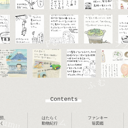
Contents
団、
はたらく
ファンキー
く
動物紀行
翁図鑑