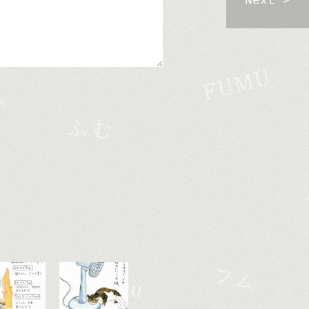
Next >