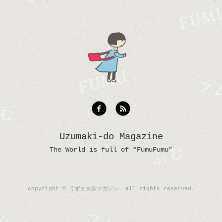
Uzumaki-do Magazine
The World is full of “FumuFumu”
copyright © うずまき堂マガジン. all rights reserved.