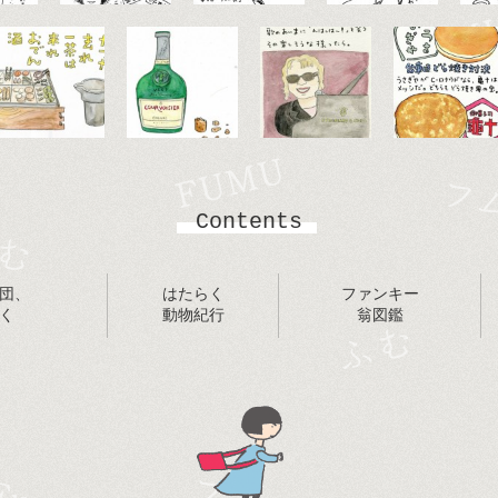
Contents
団、
はたらく
ファンキー
く
動物紀行
翁図鑑