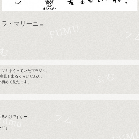
イラ・マリーニョ
にツキまくっていたブラジル。
う意見も出るくらいだわん。
は初めて見たっす。
きるわけですなー。
。
^^;