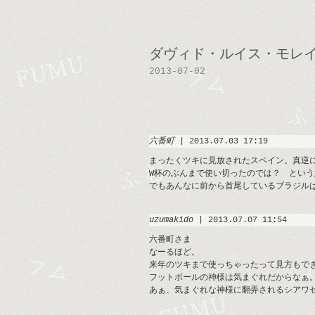
ダヴィド・ルイス・モレ
2013-07-02
六番町
| 2013.07.03 17:19
まったくツキに見放されたスペイン。真逆
W杯のぶんまで使い切ったのでは？ とい
でもあんなに前から首尾しているブラジル
uzumakido
| 2013.07.07 11:54
六番町さま
なーるほど。
来年のツキまで使っちゃったって見方もで
フットボールの神様は気まぐれだからなぁ
あぁ、気まぐれな神様に翻弄されるシアワセ