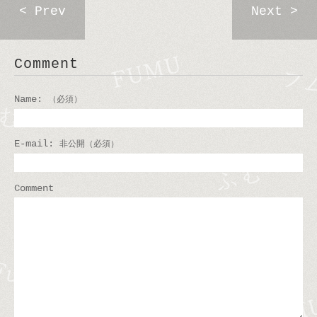
< Prev
Next >
Comment
Name:
（必須）
E-mail:
非公開（必須）
Comment