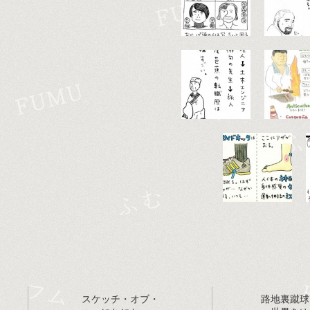
スケッチ・オブ・
路地裏蹴球