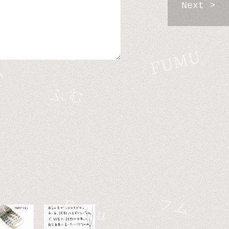
Next >