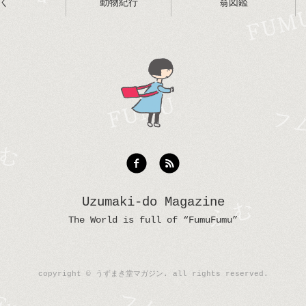
く
動物紀行
翁図鑑
Uzumaki-do Magazine
The World is full of “FumuFumu”
copyright © うずまき堂マガジン. all rights reserved.